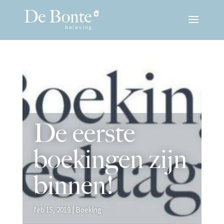
De eerste
boekingen zijn
binnen!
feb 15, 2019
|
Boeking